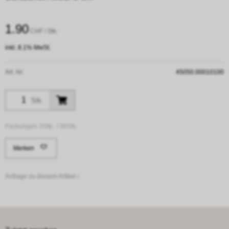
1.90
CHF
/ Stk.
inkl. 8.1% MwSt.
Art. Nr:
45050.00010100
Stk.
Packungen:
6Stk. /
36Stk.
Merken
Anfrage zu diesem Artikel ›