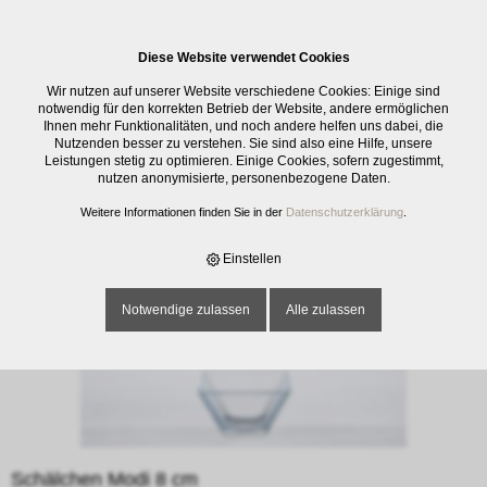
0
Diese Website verwendet Cookies
E-SHOP
›
GLASWAREN
›
SCHALEN / SCHÜSSELN
›
SCHÄLCHEN MODI 8
Wir nutzen auf unserer Website verschiedene Cookies: Einige sind
CM
notwendig für den korrekten Betrieb der Website, andere ermöglichen
Ihnen mehr Funktionalitäten, und noch andere helfen uns dabei, die
Nutzenden besser zu verstehen. Sie sind also eine Hilfe, unsere
Leistungen stetig zu optimieren. Einige Cookies, sofern zugestimmt,
nutzen anonymisierte, personenbezogene Daten.
Weitere Informationen finden Sie in der
Datenschutzerklärung
.
Einstellen
Notwendige zulassen
Alle zulassen
Schälchen Modi 8 cm