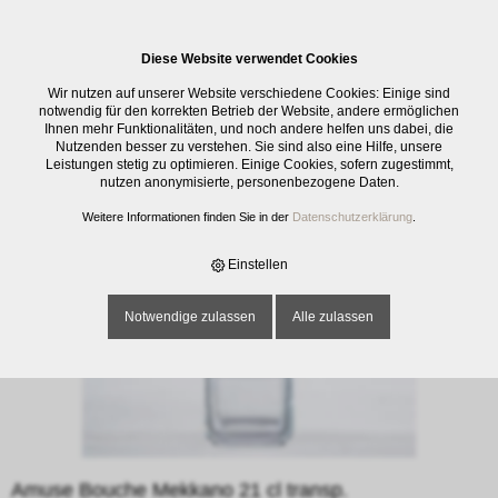
0
Diese Website verwendet Cookies
E-SHOP
›
GLASWAREN
›
SCHALEN / SCHÜSSELN
›
AMUSE BOUCHE
Wir nutzen auf unserer Website verschiedene Cookies: Einige sind
MEKKANO 21 CL TRANSP.
notwendig für den korrekten Betrieb der Website, andere ermöglichen
Ihnen mehr Funktionalitäten, und noch andere helfen uns dabei, die
Nutzenden besser zu verstehen. Sie sind also eine Hilfe, unsere
Leistungen stetig zu optimieren. Einige Cookies, sofern zugestimmt,
nutzen anonymisierte, personenbezogene Daten.
Weitere Informationen finden Sie in der
Datenschutzerklärung
.
Einstellen
Notwendige zulassen
Alle zulassen
Amuse Bouche Mekkano 21 cl transp.