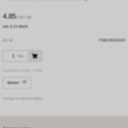
4.85
CHF
/ Stk.
inkl. 8.1% MwSt.
Art. Nr:
77680.00010100
Stk.
Packungen:
6Stk. /
24Stk.
Merken
Anfrage zu diesem Artikel ›