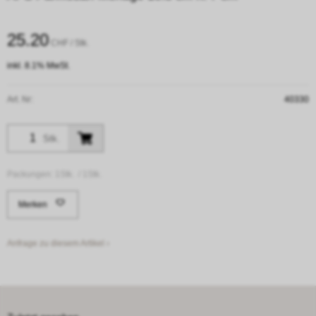
25.20
CHF
/ Stk.
inkl. 8.1% MwSt.
Art. Nr:
40330
Stk.
Packungen:
1Stk. /
1Stk.
Merken
Anfrage zu diesem Artikel ›