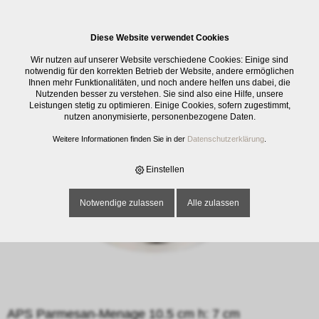
0
Diese Website verwendet Cookies
E-SHOP
›
GASTRO
›
SERVICE
›
ZUBEHÖR SERVICE
›
APS PARMESAN-
Wir nutzen auf unserer Website verschiedene Cookies: Einige sind
MENAGE 10.5 CM H: 7 CM
notwendig für den korrekten Betrieb der Website, andere ermöglichen
Ihnen mehr Funktionalitäten, und noch andere helfen uns dabei, die
Nutzenden besser zu verstehen. Sie sind also eine Hilfe, unsere
Leistungen stetig zu optimieren. Einige Cookies, sofern zugestimmt,
nutzen anonymisierte, personenbezogene Daten.
Weitere Informationen finden Sie in der
Datenschutzerklärung
.
Einstellen
Notwendige zulassen
Alle zulassen
APS Parmesan-Menage 10.5 cm h: 7 cm