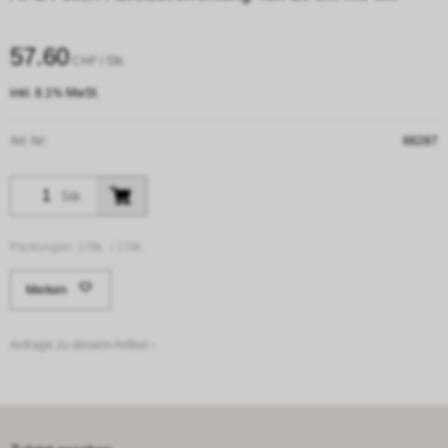
57.60
CHF
/ Stk.
inkl. 8.1% MwSt.
Art. Nr:
88287
Stk.
Packungen:
1Stk. /
1Stk.
Merken
Anfrage zu diesem Artikel ›