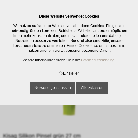
0
Diese Website verwendet Cookies
E-SHOP
›
KÜCHENMATERIAL
›
BACKEN
›
SCHABER / PINSEL / ROLLER
›
Wir nutzen auf unserer Website verschiedene Cookies: Einige sind
KISAG SILIKON PINSEL GRÜN 27 CM
notwendig für den korrekten Betrieb der Website, andere ermöglichen
Ihnen mehr Funktionalitäten, und noch andere helfen uns dabei, die
Nutzenden besser zu verstehen. Sie sind also eine Hilfe, unsere
Leistungen stetig zu optimieren. Einige Cookies, sofern zugestimmt,
nutzen anonymisierte, personenbezogene Daten.
Weitere Informationen finden Sie in der
Datenschutzerklärung
.
Einstellen
Notwendige zulassen
Alle zulassen
Kisag Silikon Pinsel grün 27 cm