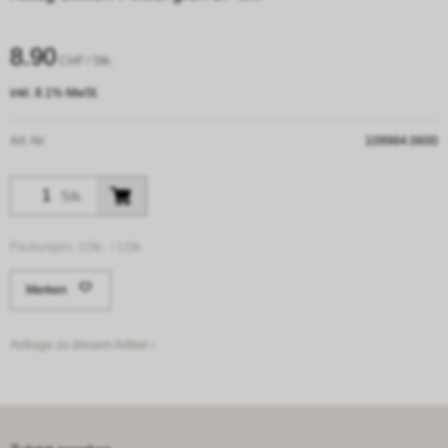
8.90
CHF
/ Stk.
inkl. 8.1% MwSt.
Art. Nr:
109984.0600
Stk.
Packungen:
1Stk. /
1Stk.
Merken
Anfrage zu diesem Artikel ›