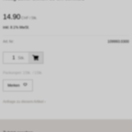
14.90
CHF
/ Stk.
inkl. 8.1% MwSt.
Art. Nr:
109993.0300
Stk.
Packungen:
1Stk. /
1Stk.
Merken
Anfrage zu diesem Artikel ›