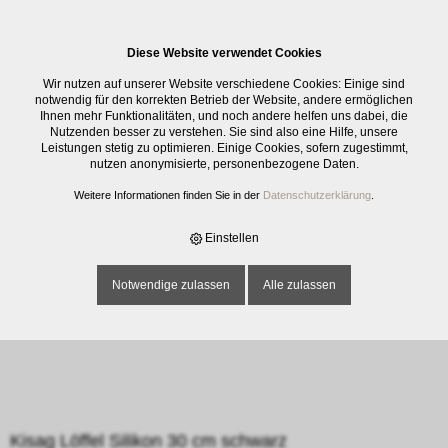
0
Diese Website verwendet Cookies
E-SHOP
›
KÜCHENMATERIAL
›
BACKEN
›
SCHABER / PINSEL / ROLLER
›
Wir nutzen auf unserer Website verschiedene Cookies: Einige sind
KISAG LÖFFEL SILIKON 30 CM SCHWARZ
notwendig für den korrekten Betrieb der Website, andere ermöglichen
Ihnen mehr Funktionalitäten, und noch andere helfen uns dabei, die
Nutzenden besser zu verstehen. Sie sind also eine Hilfe, unsere
Leistungen stetig zu optimieren. Einige Cookies, sofern zugestimmt,
nutzen anonymisierte, personenbezogene Daten.
Weitere Informationen finden Sie in der
Datenschutzerklärung
.
Einstellen
Notwendige zulassen
Alle zulassen
Kisag Löffel Silikon 30 cm schwarz