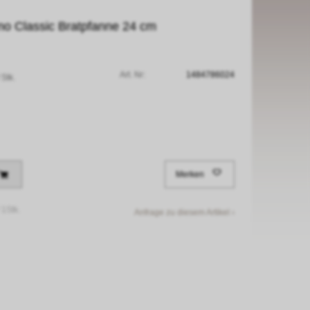
no Classic Bratpfanne 24 cm
Art. Nr:
1484786024
 Stk.
Merken
/
1Stk.
Anfrage zu diesem Artikel ›