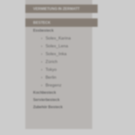
VERMIETUNG IN ZERMATT
BESTECK
Essbesteck
Solex_Karina
Solex_Lena
Solex_Inka
Zürich
Tokyo
Berlin
Bregenz
Kochbesteck
Servierbesteck
Zubehör Besteck