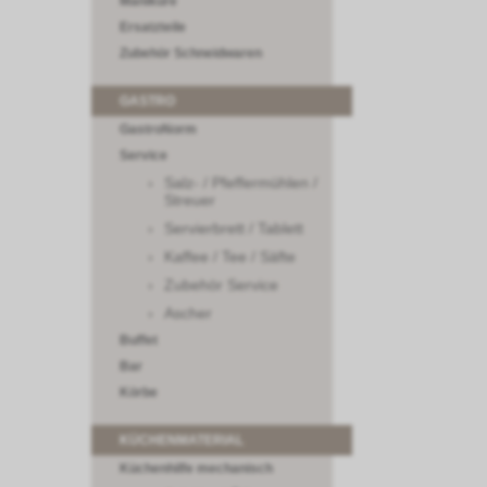
Maniküre
Ersatzteile
Zubehör Schneidwaren
GASTRO
GastroNorm
Service
Salz- / Pfeffermühlen /
Streuer
Servierbrett / Tablett
Kaffee / Tee / Säfte
Zubehör Service
Ascher
Buffet
Bar
Körbe
KÜCHENMATERIAL
Küchenhilfe mechanisch