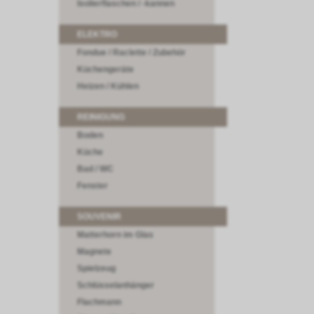
Isolierflaschen / -kannen
ELEKTRO
Fondue / Raclette / Zubehör
Küchengeräte
Heizen / Kühlen
REINIGUNG
Boden
Küche
Bad / WC
Fenster
SOUVENIR
Matterhorn im Glas
Magnete
Spielzeug
Schlüsselanhänger
Flachmann