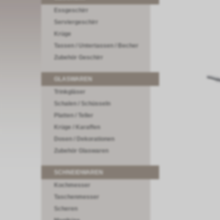
Essgeschirr
Serviergeschirr
Krüge
Tassen / Untertassen / Becher
Zubehör Geschirr
GLASWAREN
Trinkgläser
Schalen / Schüsseln
Platten / Teller
Krüge / Karaffen
Dosen / Dekorationen
Zubehör Glaswaren
SCHNEIDWAREN
Kochmesser
Taschenmesser
Scheren