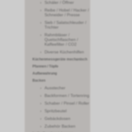
Schäler / Öffner
Reibe / Hobel / Hacker /
Schneider / Presse
Sieb / Salatschleuder /
Trichter
Rahmbläser /
Quetschflaschen /
Kaffeefilter / CO2
Diverse Küchenhilfen
Küchenmessgeräte mechanisch
Pfannen / Töpfe
Aufbewahrung
Backen
Ausstecher
Backformen / Tortenring
Schaber / Pinsel / Roller
Spritzbeutel
Gebäckdosen
Zubehör Backen