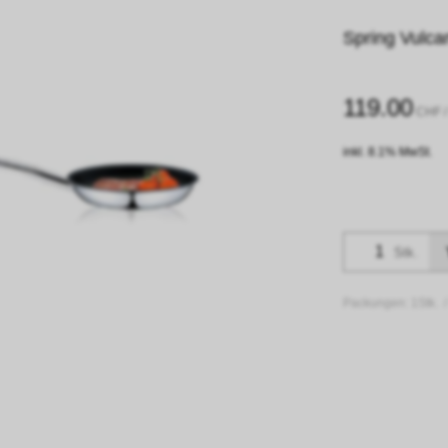
Spring Vulca
119.00
CHF
/
inkl. 8.1% MwSt.
Stk.
Packungen:
1Stk. 