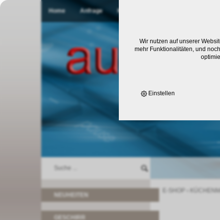
Home
Anfrage
Kontakt
Wir nutzen auf unserer Websit
mehr Funktionalitäten, und noch
optimi
Einstellen
E-SHOP
›
KÜCHENM
NEUHEITEN
GESCHIRR