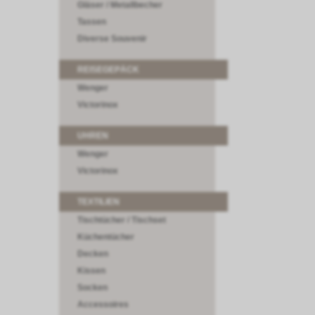
Gläser / Metallbecher
Tassen
Diverse Souvenir
REISEGEPÄCK
Wenger
Victorinox
UHREN
Wenger
Victorinox
TEXTILIEN
Tischtücher / Tischset
Küchentücher
Decken
Kissen
Socken
Accessoires