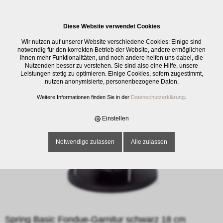
0
Diese Website verwendet Cookies
E-SHOP
›
ELEKTRO
›
FONDUE / RACLETTE / ZUBEHÖR
›
SPRING BASIC
Wir nutzen auf unserer Website verschiedene Cookies: Einige sind
FONDUE-GARNITUR SCHWARZ 18 CM
notwendig für den korrekten Betrieb der Website, andere ermöglichen
Ihnen mehr Funktionalitäten, und noch andere helfen uns dabei, die
Nutzenden besser zu verstehen. Sie sind also eine Hilfe, unsere
Leistungen stetig zu optimieren. Einige Cookies, sofern zugestimmt,
nutzen anonymisierte, personenbezogene Daten.
Weitere Informationen finden Sie in der
Datenschutzerklärung
.
Einstellen
Notwendige zulassen
Alle zulassen
Spring Basic Fondue-Garnitur schwarz 18 cm