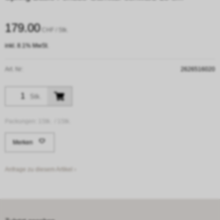
179.00
CHF
/ Stk.
inkl. 8.1% MwSt.
Art. Nr:
2626516020
Stk.
Packungen:
1Stk. /
1Stk.
Merken
Anfrage zu diesem Artikel ›