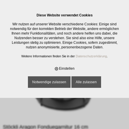
0
Diese Website verwendet Cookies
E-SHOP
›
ELEKTRO
›
FONDUE / RACLETTE / ZUBEHÖR
›
STÖCKLI ARAGON
Wir nutzen auf unserer Website verschiedene Cookies: Einige sind
FONDUEGARNITUR 16 CM
notwendig für den korrekten Betrieb der Website, andere ermöglichen
Ihnen mehr Funktionalitäten, und noch andere helfen uns dabei, die
Nutzenden besser zu verstehen. Sie sind also eine Hilfe, unsere
Leistungen stetig zu optimieren. Einige Cookies, sofern zugestimmt,
nutzen anonymisierte, personenbezogene Daten.
Weitere Informationen finden Sie in der
Datenschutzerklärung
.
Einstellen
Notwendige zulassen
Alle zulassen
Stöckli Aragon Fonduegarnitur 16 cm