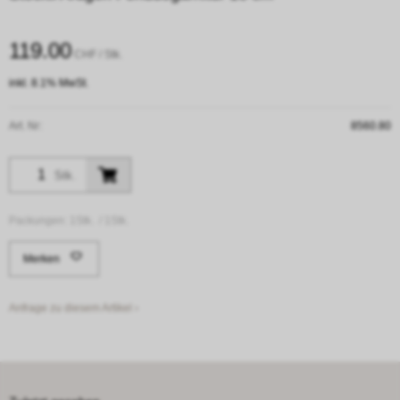
119.00
CHF
/ Stk.
inkl. 8.1% MwSt.
Art. Nr:
8560.80
Stk.
Packungen:
1Stk. /
1Stk.
Merken
Anfrage zu diesem Artikel ›