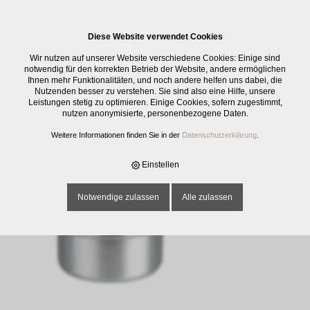
0
Diese Website verwendet Cookies
E-SHOP
›
ELEKTRO
›
FONDUE / RACLETTE / ZUBEHÖR
›
APS
Wir nutzen auf unserer Website verschiedene Cookies: Einige sind
BRENNPASTENBEHÄLTER D: 9 CM H:6 CM
notwendig für den korrekten Betrieb der Website, andere ermöglichen
Ihnen mehr Funktionalitäten, und noch andere helfen uns dabei, die
Nutzenden besser zu verstehen. Sie sind also eine Hilfe, unsere
Leistungen stetig zu optimieren. Einige Cookies, sofern zugestimmt,
nutzen anonymisierte, personenbezogene Daten.
Weitere Informationen finden Sie in der
Datenschutzerklärung
.
Einstellen
Notwendige zulassen
Alle zulassen