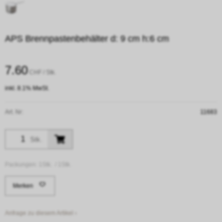
APS Brennpastenbehälter d: 9 cm h:6 cm
7.60
CHF
/ Stk.
inkl. 8.1% MwSt.
Art. Nr:
11683
Stk.
Packungen:
1Stk. /
1Stk.
Merken
Anfrage zu diesem Artikel ›