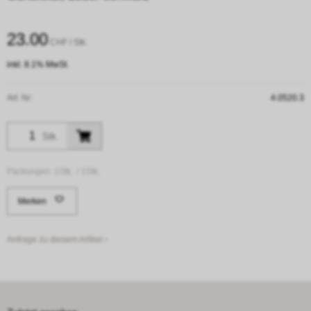
23.00
CHF
/ Stk.
inkl. 8.1% MwSt.
Art. Nr:
4.0520.3
Stk.
Packungen:
1Stk. /
1Stk.
Merken
Anfrage zu diesem Artikel ›