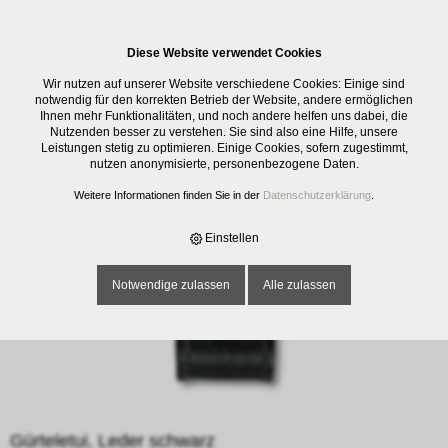
0
Diese Website verwendet Cookies
E-SHOP
›
SCHNEIDWAREN
›
ZUBEHÖR SCHNEIDWAREN
›
GÜRTELETUI,
Wir nutzen auf unserer Website verschiedene Cookies: Einige sind
LEDER SCHWARZ
notwendig für den korrekten Betrieb der Website, andere ermöglichen
Ihnen mehr Funktionalitäten, und noch andere helfen uns dabei, die
Nutzenden besser zu verstehen. Sie sind also eine Hilfe, unsere
Leistungen stetig zu optimieren. Einige Cookies, sofern zugestimmt,
nutzen anonymisierte, personenbezogene Daten.
Weitere Informationen finden Sie in der
Datenschutzerklärung
.
Einstellen
Notwendige zulassen
Alle zulassen
Gürteletui, Leder schwarz