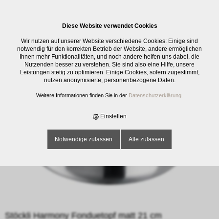
0
Diese Website verwendet Cookies
E-SHOP
›
ELEKTRO
›
FONDUE / RACLETTE / ZUBEHÖR
›
STÖCKLI
Wir nutzen auf unserer Website verschiedene Cookies: Einige sind
HARMONY FONDUETOPF MATT 21 CM
notwendig für den korrekten Betrieb der Website, andere ermöglichen
Ihnen mehr Funktionalitäten, und noch andere helfen uns dabei, die
Nutzenden besser zu verstehen. Sie sind also eine Hilfe, unsere
Leistungen stetig zu optimieren. Einige Cookies, sofern zugestimmt,
nutzen anonymisierte, personenbezogene Daten.
Weitere Informationen finden Sie in der
Datenschutzerklärung
.
Einstellen
Notwendige zulassen
Alle zulassen
Stöckli Harmony Fonduetopf matt 21 cm