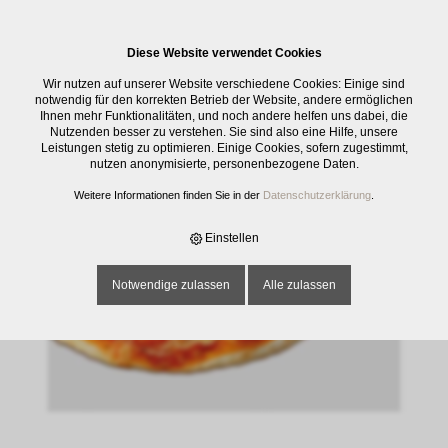
0
Diese Website verwendet Cookies
E-SHOP
›
KÜCHENMATERIAL
›
KÜCHENHILFE MECHANISCH
›
REIBE /
Wir nutzen auf unserer Website verschiedene Cookies: Einige sind
HOBEL / HACKER / SCHNEIDER / PRESSE
›
APS PIZZASCHNEIDER D: 6 CM
notwendig für den korrekten Betrieb der Website, andere ermöglichen
Ihnen mehr Funktionalitäten, und noch andere helfen uns dabei, die
Nutzenden besser zu verstehen. Sie sind also eine Hilfe, unsere
Leistungen stetig zu optimieren. Einige Cookies, sofern zugestimmt,
nutzen anonymisierte, personenbezogene Daten.
Weitere Informationen finden Sie in der
Datenschutzerklärung
.
Einstellen
Notwendige zulassen
Alle zulassen