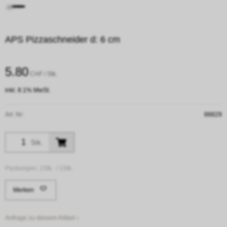
APS Pizzaschneider d: 6 cm
5.80
CHF
/ Stk.
inkl. 8.1% MwSt.
Art. Nr:
88829
Stk.
Packungen:
1Stk. /
1Stk.
Merken
Anfrage zu diesem Artikel ›