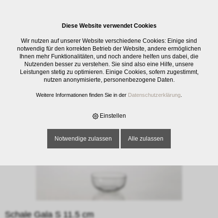
0
Diese Website verwendet Cookies
E-SHOP
›
GLASWAREN
›
SCHALEN / SCHÜSSELN
›
SCHALE GALA S 11.5
Wir nutzen auf unserer Website verschiedene Cookies: Einige sind
CM
notwendig für den korrekten Betrieb der Website, andere ermöglichen
Ihnen mehr Funktionalitäten, und noch andere helfen uns dabei, die
Nutzenden besser zu verstehen. Sie sind also eine Hilfe, unsere
Leistungen stetig zu optimieren. Einige Cookies, sofern zugestimmt,
nutzen anonymisierte, personenbezogene Daten.
Weitere Informationen finden Sie in der
Datenschutzerklärung
.
Einstellen
Notwendige zulassen
Alle zulassen
Schale Gala S 11.5 cm