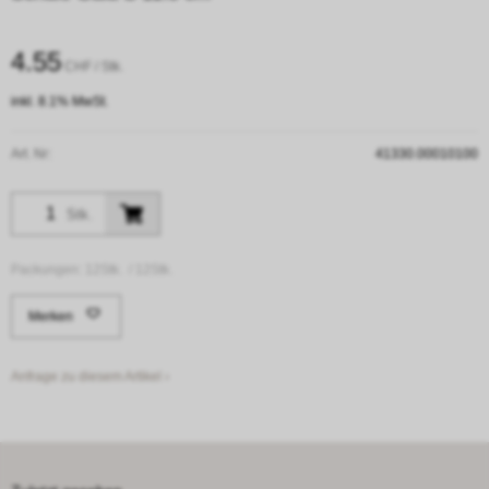
4.55
CHF
/ Stk.
inkl. 8.1% MwSt.
Art. Nr:
41330.00010100
Stk.
Packungen:
12Stk. /
12Stk.
Merken
Anfrage zu diesem Artikel ›