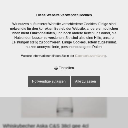
0
Diese Website verwendet Cookies
E-SHOP
›
GLASWAREN
›
TRINKGLÄSER
›
WHISKYBECHER ASKA C&S
Wir nutzen auf unserer Website verschiedene Cookies: Einige sind
38CL GEE 4CL
notwendig für den korrekten Betrieb der Website, andere ermöglichen
Ihnen mehr Funktionalitäten, und noch andere helfen uns dabei, die
Nutzenden besser zu verstehen. Sie sind also eine Hilfe, unsere
Leistungen stetig zu optimieren. Einige Cookies, sofern zugestimmt,
nutzen anonymisierte, personenbezogene Daten.
Weitere Informationen finden Sie in der
Datenschutzerklärung
.
Einstellen
Notwendige zulassen
Alle zulassen
Whiskybecher Aska C&S 38cl gee 4cl