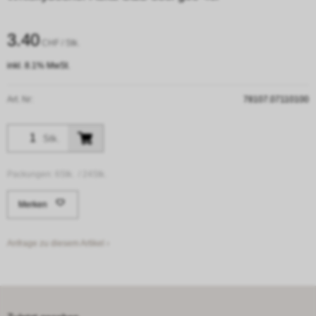
3.40
CHF
/ Stk.
inkl. 8.1% MwSt.
Art. Nr:
78107.07110100
Stk.
Packungen:
6Stk. /
24Stk.
Merken
Anfrage zu diesem Artikel ›