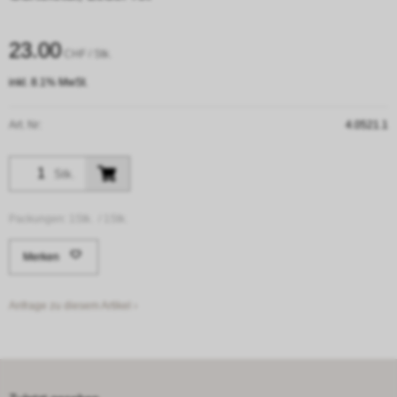
23.00
CHF
/ Stk.
inkl. 8.1% MwSt.
Art. Nr:
4.0521.1
Stk.
Packungen:
1Stk. /
1Stk.
Merken
Anfrage zu diesem Artikel ›