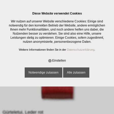
0
Diese Website verwendet Cookies
E-SHOP
›
SCHNEIDWAREN
›
ZUBEHÖR SCHNEIDWAREN
›
GÜRTELETUI,
Wir nutzen auf unserer Website verschiedene Cookies: Einige sind
LEDER ROT
notwendig für den korrekten Betrieb der Website, andere ermöglichen
Ihnen mehr Funktionalitäten, und noch andere helfen uns dabei, die
Nutzenden besser zu verstehen. Sie sind also eine Hilfe, unsere
Leistungen stetig zu optimieren. Einige Cookies, sofern zugestimmt,
nutzen anonymisierte, personenbezogene Daten.
Weitere Informationen finden Sie in der
Datenschutzerklärung
.
Einstellen
Notwendige zulassen
Alle zulassen
Gürteletui, Leder rot