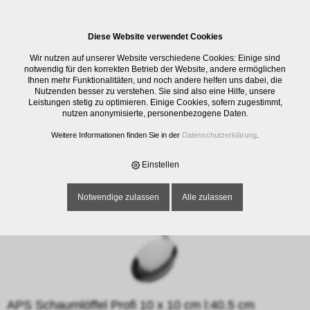
0
Diese Website verwendet Cookies
E-SHOP
›
BESTECK
›
KOCHBESTECK
›
APS SCHAUMLÖFFEL PROFI 10 X
Wir nutzen auf unserer Website verschiedene Cookies: Einige sind
10 CM L:40.5 CM
notwendig für den korrekten Betrieb der Website, andere ermöglichen
Ihnen mehr Funktionalitäten, und noch andere helfen uns dabei, die
Nutzenden besser zu verstehen. Sie sind also eine Hilfe, unsere
Leistungen stetig zu optimieren. Einige Cookies, sofern zugestimmt,
nutzen anonymisierte, personenbezogene Daten.
Weitere Informationen finden Sie in der
Datenschutzerklärung
.
Einstellen
Notwendige zulassen
Alle zulassen
APS Schaumlöffel Profi 10 x 10 cm l:40.5 cm