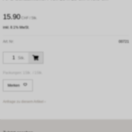
15.90
CHF
/ Stk.
inkl. 8.1% MwSt.
Art. Nr:
00721
Stk.
Packungen:
1Stk. /
1Stk.
Merken
Anfrage zu diesem Artikel ›