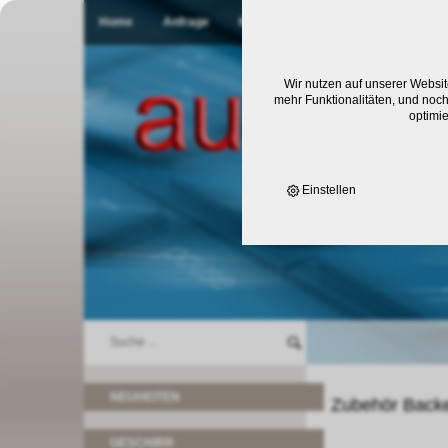
Home
Anfrage
Kontakt
Wir nutzen auf unserer Websit
mehr Funktionalitäten, und noch
optimi
Einstellen
NEUHEITEN
Zubehör Back
GESCHIRR