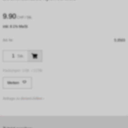
9.90
CHF
/ Stk.
inkl. 8.1% MwSt.
Art. Nr:
5.3503
Stk.
Packungen:
1Stk. /
12Stk.
Merken
Anfrage zu diesem Artikel ›