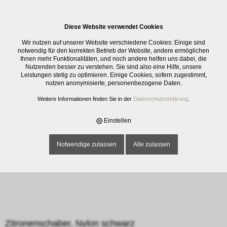
0
Diese Website verwendet Cookies
E-SHOP
›
BESTECK
›
KOCHBESTECK
›
ZITRONENSCHABER, NYLON
Wir nutzen auf unserer Website verschiedene Cookies: Einige sind
SCHWARZ
notwendig für den korrekten Betrieb der Website, andere ermöglichen
Ihnen mehr Funktionalitäten, und noch andere helfen uns dabei, die
Nutzenden besser zu verstehen. Sie sind also eine Hilfe, unsere
Leistungen stetig zu optimieren. Einige Cookies, sofern zugestimmt,
nutzen anonymisierte, personenbezogene Daten.
Weitere Informationen finden Sie in der
Datenschutzerklärung
.
Einstellen
Notwendige zulassen
Alle zulassen
Zitronenschaber, Nylon schwarz