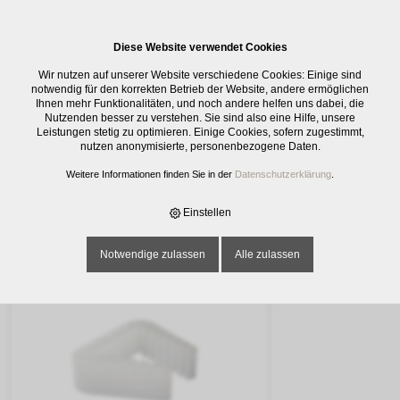
0
Diese Website verwendet Cookies
Boden
Wir nutzen auf unserer Website verschiedene Cookies: Einige sind
notwendig für den korrekten Betrieb der Website, andere ermöglichen
Ihnen mehr Funktionalitäten, und noch andere helfen uns dabei, die
10
Artikel pro Seite
Nutzenden besser zu verstehen. Sie sind also eine Hilfe, unsere
Leistungen stetig zu optimieren. Einige Cookies, sofern zugestimmt,
nutzen anonymisierte, personenbezogene Daten.
Sortieren nach:
Art. Nr
|
Bezeichnung
|
CHF
57 Artikel
Weitere Informationen finden Sie in der
Datenschutzerklärung
.
1
2
3
4
5
6
Einstellen
E-SHOP
›
REINIGUNG
›
BODEN
Notwendige zulassen
Alle zulassen